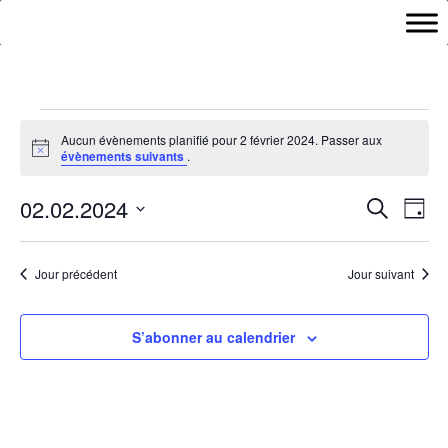
Évènements
Aucun évènements planifié pour 2 février 2024. Passer aux
for
Notice
évènements suivants
.
2
Recher
Nav
février
02.02.2024
Recherche
Jour
de
et
2024
Sélectionnez
vu
naviga
une
Év
Jour précédent
Jour suivant
de
date.
vues
Évène
S’abonner au calendrier