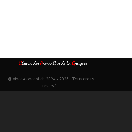
C
hoeur des
A
rmaillis de la
G
ruyère
@
vince-concept.ch
2024 - 2026| Tous droits
réservés.