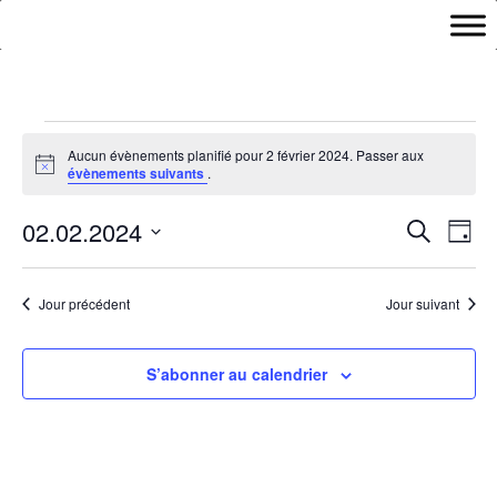
Évènements
Aucun évènements planifié pour 2 février 2024. Passer aux
for
Notice
évènements suivants
.
2
Recher
Nav
février
02.02.2024
Recherche
Jour
de
et
2024
Sélectionnez
vu
naviga
une
Év
Jour précédent
Jour suivant
de
date.
vues
Évène
S’abonner au calendrier