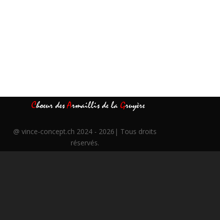
C
hoeur des
A
rmaillis de la
G
ruyère
@
vince-concept.ch
2024 - 2026| Tous droits
réservés.