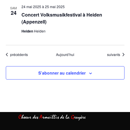
24 mai 2025
à
25 mai 2025
SAM
24
Concert Volksmusikfestival à Heiden
(Appenzell)
Heiden
Heiden
Évènements
Évènements
précédents
Aujourd’hui
suivants
S’abonner au calendrier
C
hoeur des
A
rmaillis de la
G
ruyère