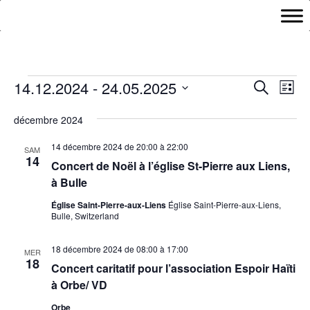
Évènements
Recher
Nav
14.12.2024
 - 
24.05.2025
Recherche
Liste
de
et
Sélectionnez
vu
naviga
décembre 2024
une
Év
de
date.
14 décembre 2024 de 20:00
à
22:00
SAM
vues
14
Concert de Noël à l’église St-Pierre aux Liens,
Évène
à Bulle
Église Saint-Pierre-aux-Liens
Église Saint-Pierre-aux-Liens,
Bulle, Switzerland
18 décembre 2024 de 08:00
à
17:00
MER
18
Concert caritatif pour l’association Espoir Haïti
à Orbe/ VD
Orbe