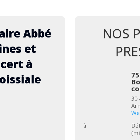
NOS 
aire Abbé
ines et
PRE
ncert à
me anniversaire Abbé
75
oissiale
t, « Sur l’alpe », repas-
Bo
cert à Lessoc
co
oût 2026
Lessoc
Choeur-des-
30 
llis de la Gruyère
Voir le site
Arm
des événements
We
ils du programme suivra (mise à 
Dét
24.06)
(mi