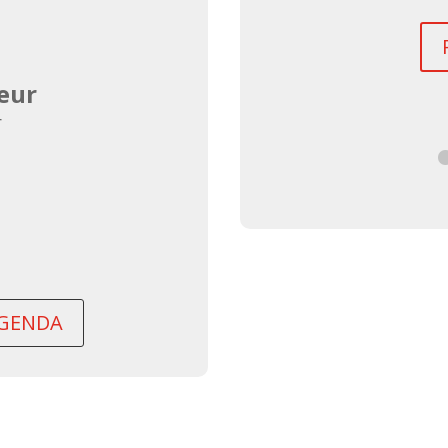
us d'informations
eur
r
AGENDA