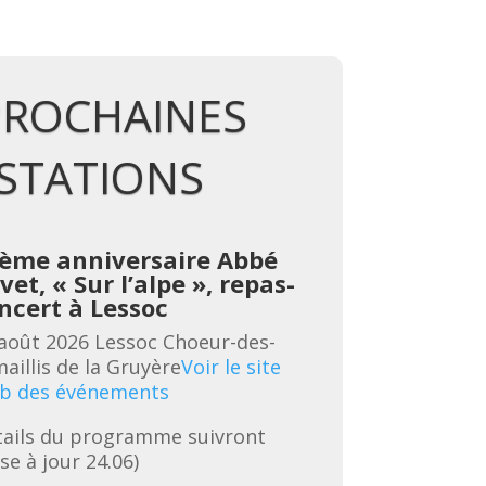
PROCHAINES
STATIONS
ème anniversaire Abbé
vet, « Sur l’alpe », repas-
B
ncert à Lessoc
l
é
août 2026
Lessoc
Choeur-des-
3
aillis de la Gruyère
Voir le site
C
b des événements
G
ails du programme suivront 
é
se à jour 24.06)
R