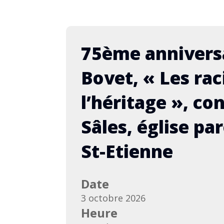
75ème annivers
Bovet, « Les rac
l’héritage », co
rt en Alsace avec l’Echo
75è
Sâles, église par
rois Châteaux (à définir)
Bove
con
St-Etienne
mbre 2026
29 a
 suivront (mise à jour 24.06)
Armai
Web 
Date
3 octobre 2026
s d'informations
Déta
Heure
jour 