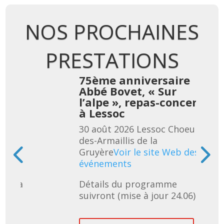
NOS PROCHAINES
PRESTATIONS
re
75ème anniversaire
Abbé Bovet, « Sur
cert
l’alpe », repas-concert
à Lessoc
eur-
30 août 2026
Lessoc
Choeur-
des-Armaillis de la
 des
Gruyère
Voir le site Web des
événements
uivra 
Détails du programme 
suivront (mise à jour 24.06)