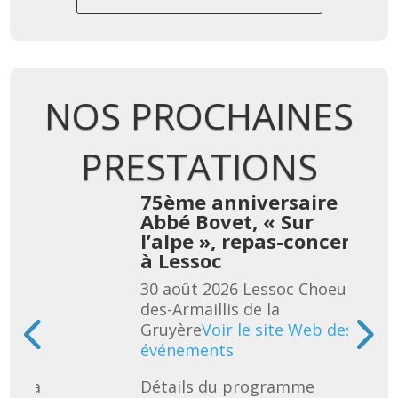
NOS PROCHAINES
PRESTATIONS
re
75ème anniversaire
Abbé Bovet, « Sur
cert
l’alpe », repas-concert
à Lessoc
eur-
30 août 2026
Lessoc
Choeur-
des-Armaillis de la
 des
Gruyère
Voir le site Web des
événements
uivra 
Détails du programme 