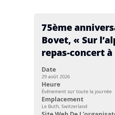
75ème annivers
Bovet, « Sur l’al
repas-concert à
rt en Alsace avec l’Echo
75è
rois Châteaux (à définir)
Bove
Date
con
mbre 2026
29 août 2026
29 a
Heure
 suivront (mise à jour 24.06)
Armai
Événement sur toute la journée
Web 
Emplacement
s d'informations
Déta
Le Buth, Switzerland
jour 
Site Web De L'organisat