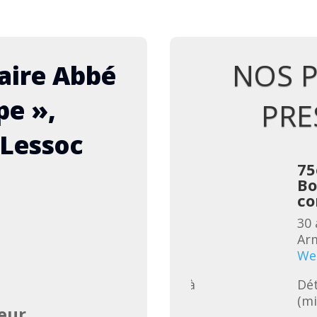
NOS 
aire Abbé
pe »,
PRE
 Lessoc
me anniversaire Abbé
75
t, « Sur l’alpe », repas-
Bo
cert à Lessoc
co
oût 2026
Lessoc
Choeur-des-
30 
llis de la Gruyère
Voir le site
Arm
des événements
We
ils du programme suivra (mise à 
Dét
24.06)
(mi
eur