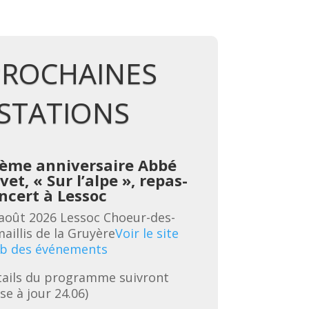
PROCHAINES
STATIONS
ème anniversaire Abbé
vet, « Sur l’alpe », repas-
B
ncert à Lessoc
l
é
août 2026
Lessoc
Choeur-des-
3
aillis de la Gruyère
Voir le site
C
b des événements
G
ails du programme suivront 
é
se à jour 24.06)
R