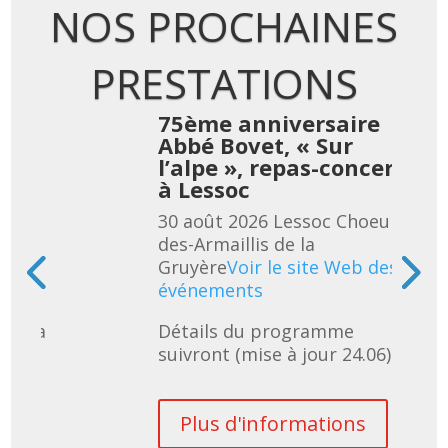
NOS PROCHAINES
PRESTATIONS
re
75ème anniversaire
Abbé Bovet, « Sur
cert
l’alpe », repas-concert
à Lessoc
eur-
30 août 2026
Lessoc
Choeur-
des-Armaillis de la
 des
Gruyère
Voir le site Web des
événements
uivra 
Détails du programme 
suivront (mise à jour 24.06)
s
Plus d'informations