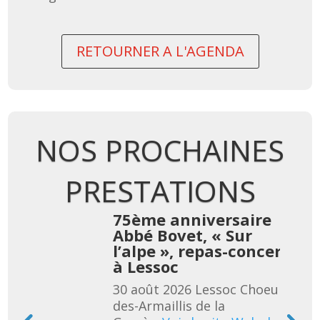
RETOURNER A L'AGENDA
NOS PROCHAINES
PRESTATIONS
re
75ème anniversaire
Abbé Bovet, « Sur
cert
l’alpe », repas-concert
à Lessoc
eur-
30 août 2026
Lessoc
Choeur-
des-Armaillis de la