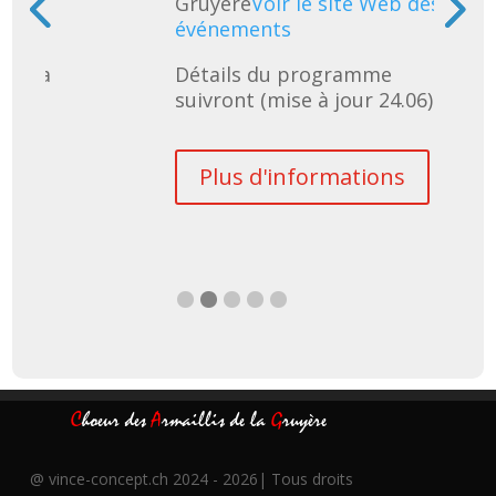
 des
Gruyère
Voir le site Web des
événements
uivra 
Détails du programme 
suivront (mise à jour 24.06)
s
Plus d'informations
C
hoeur des
A
rmaillis de la
G
ruyère
@
vince-concept.ch
2024 - 2026| Tous droits