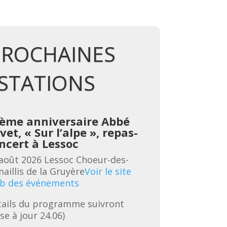
PROCHAINES
STATIONS
ème anniversaire Abbé
vet, « Sur l’alpe », repas-
B
ncert à Lessoc
l
é
août 2026
Lessoc
Choeur-des-
3
aillis de la Gruyère
Voir le site
C
b des événements
G
ails du programme suivront 
é
se à jour 24.06)
R