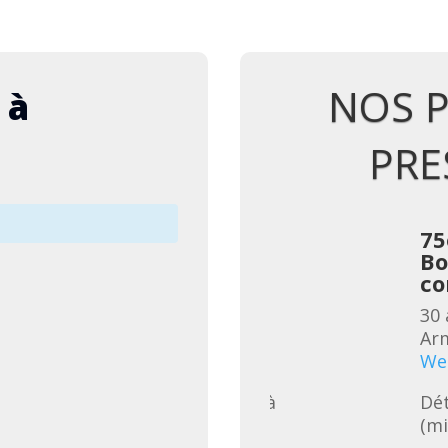
NOS 
 à
PRE
me anniversaire Abbé
75
t, « Sur l’alpe », repas-
Bo
cert à Lessoc
co
oût 2026
Lessoc
Choeur-des-
30 
llis de la Gruyère
Voir le site
Arm
des événements
We
ils du programme suivra (mise à 
Dét
24.06)
(mi