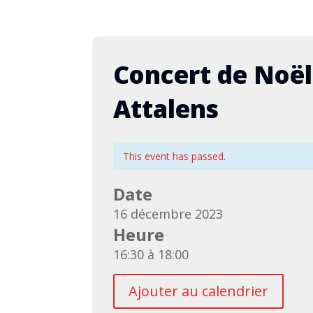
Concert de Noël
Attalens
This event has passed.
rt en Alsace avec l’Echo
75è
rois Châteaux (à définir)
Bove
Date
con
mbre 2026
16 décembre 2023
29 a
Heure
 suivront (mise à jour 24.06)
Armai
Web 
16:30 à 18:00
s d'informations
Déta
Ajouter au calendrier
jour 