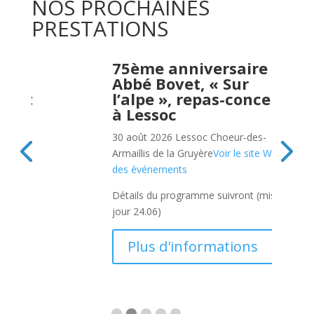
NOS PROCHAINES
PRESTATIONS
re
75ème anniversaire
Abbé Bovet, « Sur
ncert
l’alpe », repas-concert
à Lessoc
es-
30 août 2026
Lessoc
Choeur-des-
site Web
Armaillis de la Gruyère
Voir le site Web
des événements
mise à 
Détails du programme suivront (mise à 
jour 24.06)
s
Plus d'informations