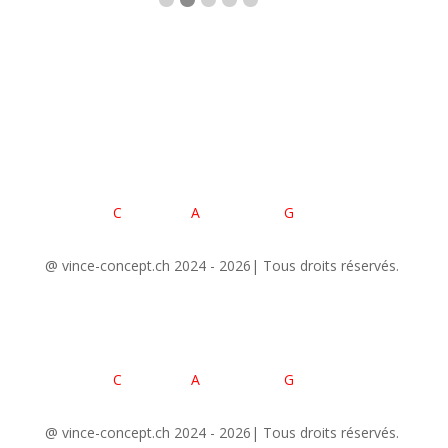
C
hoeur des
A
rmaillis de la
G
ruyère
@
vince-concept.ch
2024 - 2026| Tous droits réservés.
C
h
oeur des
A
rmaillis de la
G
ruyère
@
vince-concept.ch
2024 - 2026| Tous droits réservés.