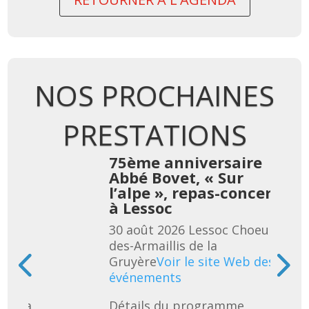
NOS PROCHAINES
PRESTATIONS
re
75ème anniversaire
Abbé Bovet, « Sur
cert
l’alpe », repas-concert
à Lessoc
eur-
30 août 2026
Lessoc
Choeur-
des-Armaillis de la
 des
Gruyère
Voir le site Web des
événements
uivra 
Détails du programme 