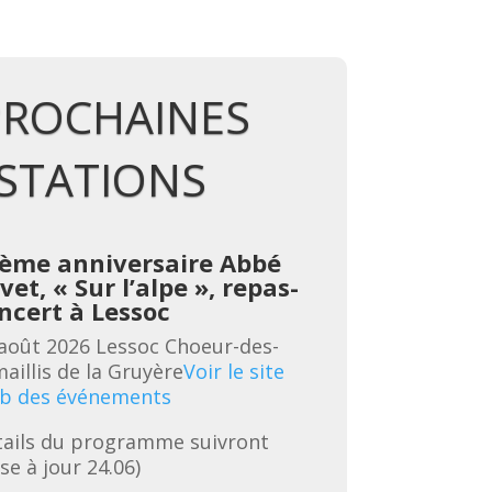
PROCHAINES
STATIONS
ème anniversaire Abbé
vet, « Sur l’alpe », repas-
B
ncert à Lessoc
l
é
août 2026
Lessoc
Choeur-des-
3
aillis de la Gruyère
Voir le site
C
b des événements
G
ails du programme suivront 
é
se à jour 24.06)
R