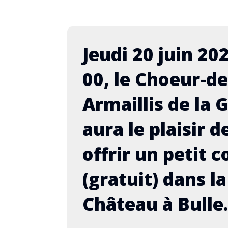
Jeudi 20 juin 202
00, le Choeur-de
Armaillis de la 
rt en Alsace avec l’Echo
75è
aura le plaisir d
rois Châteaux (à définir)
Bove
con
offrir un petit 
mbre 2026
29 a
 suivront (mise à jour 24.06)
Armai
(gratuit) dans l
Web 
Château à Bulle.
s d'informations
Déta
jour 