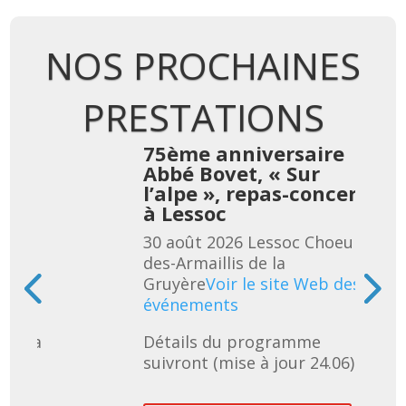
NOS PROCHAINES
PRESTATIONS
re
75ème anniversaire
Abbé Bovet, « Sur
cert
l’alpe », repas-concert
à Lessoc
eur-
30 août 2026
Lessoc
Choeur-
des-Armaillis de la
 des
Gruyère
Voir le site Web des
événements
uivra 
Détails du programme 
suivront (mise à jour 24.06)