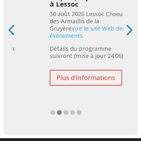
à Lessoc
eur-
30 août 2026
Lessoc
Choeur-
des-Armaillis de la
 des
Gruyère
Voir le site Web des
événements
uivra 
Détails du programme 
suivront (mise à jour 24.06)
s
Plus d'informations